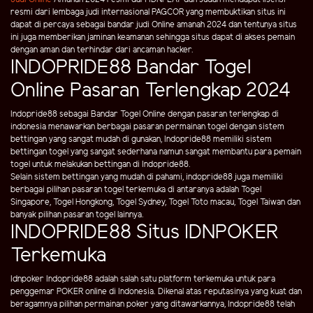
resmi dari lembaga judi internasional PAGCOR yang membuktikan situs ini
dapat di percaya sebagai bandar judi Online amanah 2024 dan tentunya situs
ini juga memberikan jaminan keamanan sehingga situs dapat di akses pemain
dengan aman dan terhindar dari ancaman hacker.
INDOPRIDE88 Bandar Togel
Online Pasaran Terlengkap 2024
Indopride88 sebagai Bandar Togel Online dengan pasaran terlengkap di
indonesia menawarkan berbagai pasaran permainan togel dengan sistem
bettingan yang sangat mudah di gunakan, Indopride88 memiliki sistem
bettingan togel yang sangat sederhana namun sangat membantu para pemain
togel untuk melakukan bettingan di Indopride88.
Selain sistem bettingan yang mudah di pahami, indopride88 juga memiliki
berbagai pilihan pasaran togel terkemuka di antaranya adalah Togel
Singapore, Togel Hongkong, Togel Sydney, Togel Toto macau, Togel Taiwan dan
banyak pilihan pasaran togel lainnya.
INDOPRIDE88 Situs IDNPOKER
Terkemuka
Idnpoker Indopride88 adalah salah satu platform terkemuka untuk para
penggemar POKER online di Indonesia. Dikenal atas reputasinya yang kuat dan
beragamnya pilihan permainan poker yang ditawarkannya, Indopride88 telah