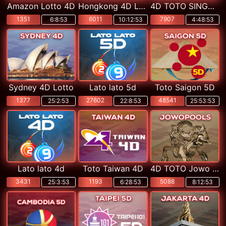
Amazon Lotto 4D
Hongkong 4D Lotto
4D TOTO SINGAPORE POOLS
1351
6011
7907
6:8:51
10:12:51
4:48:51
Sydney 4D Lotto
Lato lato 5d
Toto Saigon 5D
1377
27602
48541
25:2:51
22:8:51
25:53:51
Lato lato 4d
Toto Taiwan 4D
4D TOTO Jowo POOLS
3431
1193
5088
25:3:51
6:28:51
8:12:51