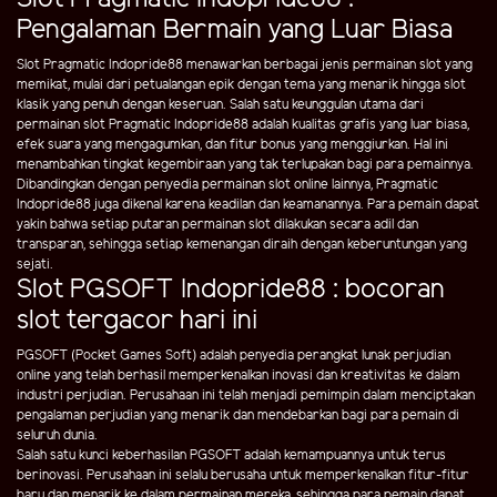
Pengalaman Bermain yang Luar Biasa
Slot Pragmatic Indopride88 menawarkan berbagai jenis permainan slot yang
memikat, mulai dari petualangan epik dengan tema yang menarik hingga slot
klasik yang penuh dengan keseruan. Salah satu keunggulan utama dari
permainan slot Pragmatic Indopride88 adalah kualitas grafis yang luar biasa,
efek suara yang mengagumkan, dan fitur bonus yang menggiurkan. Hal ini
menambahkan tingkat kegembiraan yang tak terlupakan bagi para pemainnya.
Dibandingkan dengan penyedia permainan slot online lainnya, Pragmatic
Indopride88 juga dikenal karena keadilan dan keamanannya. Para pemain dapat
yakin bahwa setiap putaran permainan slot dilakukan secara adil dan
transparan, sehingga setiap kemenangan diraih dengan keberuntungan yang
sejati.
Slot PGSOFT Indopride88 : bocoran
slot tergacor hari ini
PGSOFT (Pocket Games Soft) adalah penyedia perangkat lunak perjudian
online yang telah berhasil memperkenalkan inovasi dan kreativitas ke dalam
industri perjudian. Perusahaan ini telah menjadi pemimpin dalam menciptakan
pengalaman perjudian yang menarik dan mendebarkan bagi para pemain di
seluruh dunia.
Salah satu kunci keberhasilan PGSOFT adalah kemampuannya untuk terus
berinovasi. Perusahaan ini selalu berusaha untuk memperkenalkan fitur-fitur
baru dan menarik ke dalam permainan mereka, sehingga para pemain dapat