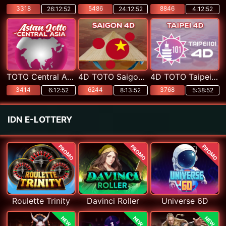
3318
5486
8846
26:12:50
24:12:50
4:12:50
TOTO Central Asia
4D TOTO Saigon POOLS
4D TOTO Taipei POOLS
3414
6244
3768
6:12:50
8:13:50
5:38:50
IDN E-LOTTERY
PROMO
PROMO
PROMO
Roulette Trinity
Davinci Roller
Universe 6D
NEW
NEW
NEW