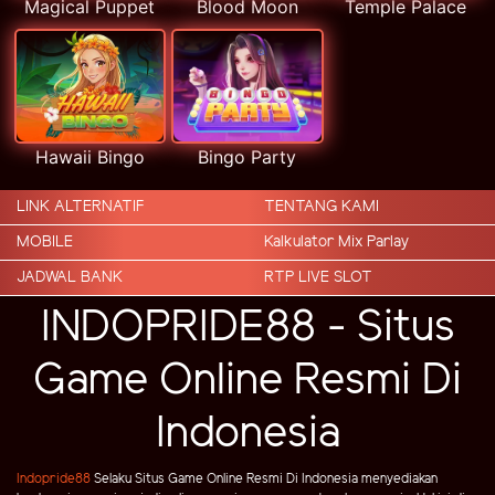
Magical Puppet
Blood Moon
Temple Palace
Hawaii Bingo
Bingo Party
LINK ALTERNATIF
TENTANG KAMI
MOBILE
Kalkulator Mix Parlay
JADWAL BANK
RTP LIVE SLOT
INDOPRIDE88 - Situs
Game Online Resmi Di
Indonesia
Indopride88
Selaku Situs Game Online Resmi Di Indonesia menyediakan