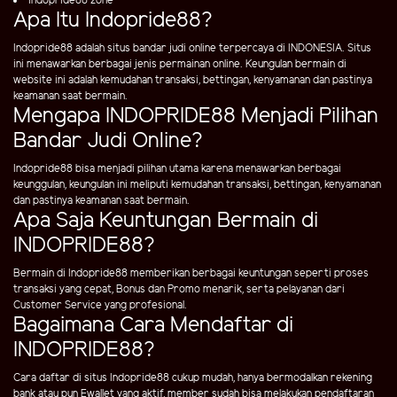
indopride88 zone
Apa Itu Indopride88?
Indopride88 adalah situs bandar judi online terpercaya di INDONESIA. Situs
ini menawarkan berbagai jenis permainan online. Keungulan bermain di
website ini adalah kemudahan transaksi, bettingan, kenyamanan dan pastinya
keamanan saat bermain.
Mengapa INDOPRIDE88 Menjadi Pilihan
Bandar Judi Online?
Indopride88 bisa menjadi pilihan utama karena menawarkan berbagai
keunggulan, keungulan ini meliputi kemudahan transaksi, bettingan, kenyamanan
dan pastinya keamanan saat bermain.
Apa Saja Keuntungan Bermain di
INDOPRIDE88?
Bermain di Indopride88 memberikan berbagai keuntungan seperti proses
transaksi yang cepat, Bonus dan Promo menarik, serta pelayanan dari
Customer Service yang profesional.
Bagaimana Cara Mendaftar di
INDOPRIDE88?
Cara daftar di situs Indopride88 cukup mudah, hanya bermodalkan rekening
bank atau pun Ewallet yang aktif, member sudah bisa melakukan pendaftaran