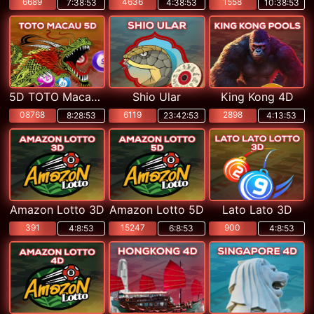
6689
4636
1558
7:38:51
4:38:51
10:38:51
5D TOTO Macau POOLS
Shio Ular
King Kong 4D
08768
6119
2898
8:28:51
23:42:51
4:13:51
Amazon Lotto 3D
Amazon Lotto 5D
Lato Lato 3D
391
15247
900
4:8:51
6:8:51
4:8:51