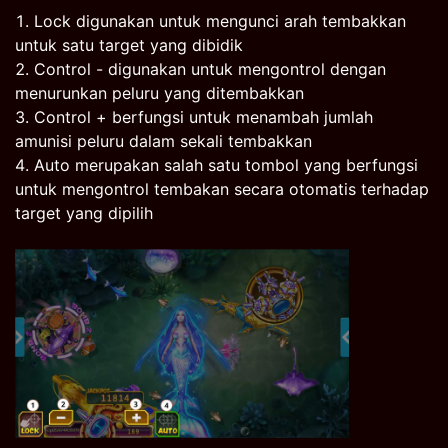
Lock digunakan untuk mengunci arah tembakkan
untuk satu target yang dibidik
Control - digunakan untuk mengontrol dengan
menurunkan peluru yang ditembakkan
Control + berfungsi untuk menambah jumlah
amunisi peluru dalam sekali tembakkan
Auto merupakan salah satu tombol yang berfungsi
untuk mengontrol tembakan secara otomatis terhadap
target yang dipilih