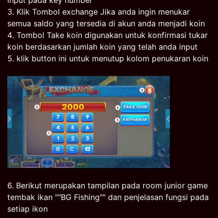
Klik Tombol exchange Jika anda ingin menukar
semua saldo yang tersedia di akun anda menjadi koin
Tombol Take koin digunakan untuk konfirmasi tukar
koin berdasarkan jumlah koin yang telah anda input
klik button ini untuk menutup kolom penukaran koin
6. Berikut merupakan tampilan pada room junior game
tembak ikan ""BG Fishing"" dan penjelasan fungsi pada
setiap ikon