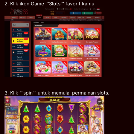
2. Klik ikon Game ""Slots"" favorit kamu
3. Klik ""spin"" untuk memulai permainan slots.