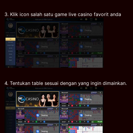
3. Klik icon salah satu game live casino favorit anda
4. Tentukan table sesuai dengan yang ingin dimainkan.