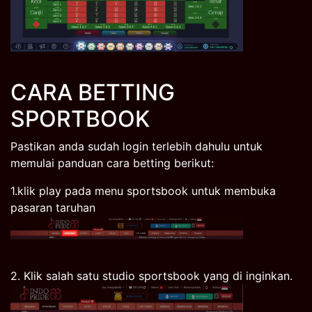
CARA BETTING
SPORTBOOK
Pastikan anda sudah login terlebih dahulu untuk
memulai panduan cara betting berikut:
1.klik play pada menu sportsbook untuk membuka
pasaran taruhan
2. Klik salah satu studio sportsbook yang di inginkan.