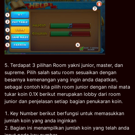
5. Terdapat 3 pilihan Room yakni junior, master, dan
supreme. Pilih salah satu room sesuaikan dengan
besarnya kemenangan yang ingin anda dapatkan,
sebagai contoh kita pilih room junior dengan nilai mata
tukar koin 0.1X berikut merupakan lobby dari room
junior dan penjelasan setiap bagian penukaran koin.
Key Number berikut berfungsi untuk memasukkan
jumlah koin yang anda inginkan
Bagian ini menampilkan jumlah koin yang telah anda
input pada key number