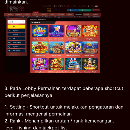
dimainkan.
3. Pada Lobby Permainan terdapat beberapa shortcut
berikut penjelasannya
Setting : Shortcut untuk melakukan pengaturan dan
informasi mengenai permainan
Rank : Menampilkan urutan / rank kemenangan,
level, fishing dan jackpot list