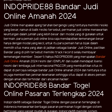
INDOPRIDE88 Bandar Judi
Online Amanah 2024
Judi Online merupakan ajang taruhan bergengsi yang tentunya memiliki resiko
yang besar, namun di balik resiko tersebut, permainan judi online menawarkan
keuntungan dalam jumlah yang lebih besar dari modal yang di gunakan untuk
bermain. para pemain judi online bisa saja mendapatkan kemenangan besar
hanya dengan modal yang kecil, untuk itu para pemain harus bijak dalam
memilih situs mana yang akan di jadikan sebagai bandar Judi Online, pastikan
Bandar yang di pilih tersebut memiliki track record selalu membayar
kemenangan member. Seperti halnya INDOPRIDE88 yang merupakan
Bandar
Judi Online
Amanah 2024 resmi dari IDNPLAY dan sudah mendapat lisensi
resmi dari lembaga judi internasional PAGCOR yang membuktikan situs ini
dapat di percaya sebagai bandar judi Online amanah 2024 dan tentunya situs
ini juga memberikan jaminan keamanan sehingga situs dapat di akses pemain
dengan aman dan terhindar dari ancaman hacker.
INDOPRIDE88 Bandar Togel
Online Pasaran Terlengkap 2024
Indopride88 sebagai Bandar Togel Online dengan pasaran terlengkap di
indonesia menawarkan berbagai pasaran permainan togel dengan sistem
bettingan yang sangat mudah di gunakan, Indopride88 memiliki sistem