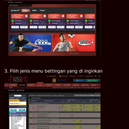
3. Pilih jenis menu bettingan yang di inginkan