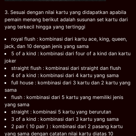
3. Sesuai dengan nilai kartu yang didapatkan apabila
pemain menang berikut adalah susunan set kartu dari
yang terkecil hingga yang tertinggi
royal flush : kombinasi dari kartu ace, king, queen,
jack, dan 10 dengan jenis yang sama
5 of a kind : kombinasi dari four of a kind dan kartu
joker
straight flush : kombinasi dari straight dan flush
4 of a kind : kombinasi dari 4 kartu yang sama
full house : kombinasi dari 3 kartu dan 2 kartu yang
sama
flush : kombinasi dari 5 kartu yang memiliki jenis
yang sama
straight : kombinasi 5 kartu yang berurutan
3 of a kind : kombinasi dari 3 kartu yang sama
2 pair ( 10 pair ) : kombinasi dari 2 pasang kartu
yang sama dengan catatan nilai kartu diatas 10