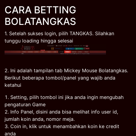
CARA BETTING
BOLATANGKAS
1. Setelah sukses login, pilih TANGKAS. Silahkan
tunggu loading hingga selesai
2. Ini adalah tampilan tab Mickey Mouse Bolatangkas.
Berikut beberapa tombol/panel yang wajib anda
ketahui
Setting, pilih tombol ini jika anda ingin mengubah
pengaturan Game
Info Panel, disini anda bisa melihat info user id,
jumlah koin anda, nomor meja.
Coin in, klik untuk menambahkan koin ke credit
anda