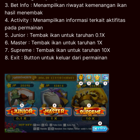
Bet Info : Menampilkan riwayat kemenangan ikan
hasil menembak
Activity : Menampilkan informasi terkait aktifitas
pada permainan
Junior : Tembak ikan untuk taruhan 0.1X
Master : Tembak ikan untuk taruhan 1X
Supreme : Tembak ikan untuk taruhan 10X
Exit : Button untuk keluar dari permainan