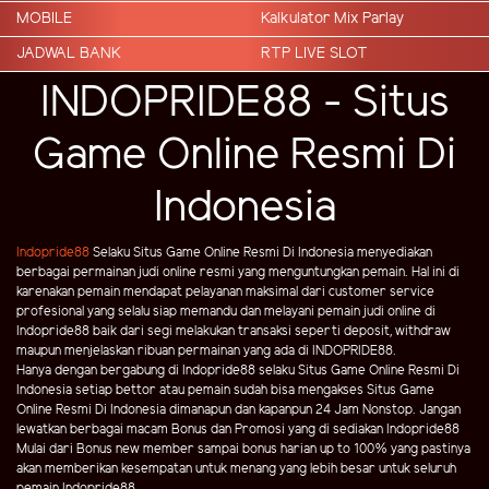
MOBILE
Kalkulator Mix Parlay
JADWAL BANK
RTP LIVE SLOT
INDOPRIDE88 - Situs
Game Online Resmi Di
Indonesia
Indopride88
Selaku Situs Game Online Resmi Di Indonesia menyediakan
berbagai permainan judi online resmi yang menguntungkan pemain. Hal ini di
karenakan pemain mendapat pelayanan maksimal dari customer service
profesional yang selalu siap memandu dan melayani pemain judi online di
Indopride88 baik dari segi melakukan transaksi seperti deposit, withdraw
maupun menjelaskan ribuan permainan yang ada di INDOPRIDE88.
Hanya dengan bergabung di Indopride88 selaku Situs Game Online Resmi Di
Indonesia setiap bettor atau pemain sudah bisa mengakses Situs Game
Online Resmi Di Indonesia dimanapun dan kapanpun 24 Jam Nonstop. Jangan
lewatkan berbagai macam Bonus dan Promosi yang di sediakan Indopride88
Mulai dari Bonus new member sampai bonus harian up to 100% yang pastinya
akan memberikan kesempatan untuk menang yang lebih besar untuk seluruh
pemain Indopride88.